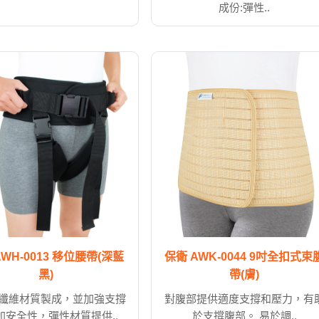
成份:彈性..
AWH-0013 移位腰帶(深藍
保衛 AWK-0044 9吋全扣式束
黑)
帶(膚)
纖維材質製成，並加強支撐
對腹部提供適度支撐和壓力，有
加安全性，彈性材質提供..
於支撐腹部。 易於調..