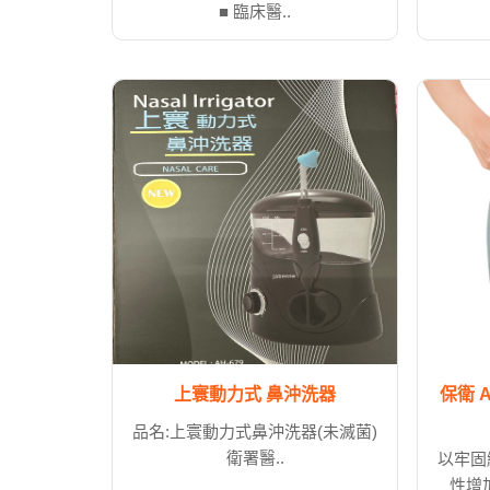
■ 臨床醫..
上寰動力式 鼻沖洗器
保衛 
品名:上寰動力式鼻沖洗器(未滅菌)
衛署醫..
以牢固
性增