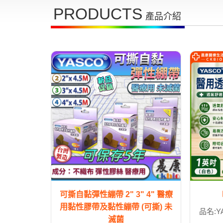
PRODUCTS
產品介紹
可撕自黏彈性繃帶 2" 3" 4" 醫療
用黏性膠帶及黏性繃帶 (可撕) 未
品名:
滅菌