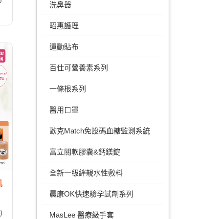
O
洗鼻器
昭惠護理
運動貼布
百仕可營養素系列
一條根系列
醫用口罩
歐克Match免設碼血糖監測系統
富立關軟膠囊&鈣鎂錠
全新一級絆親水性敷料
肌
晨康OK快速驗孕試劑系列
)
MasLee 醫療級手套