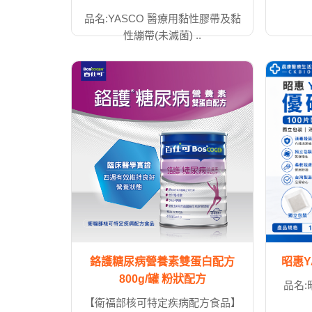
品名:YASCO 醫療用黏性膠帶及黏
性繃帶(未滅菌) ..
鉻護糖尿病營養素雙蛋白配方
昭惠Y
800g/罐 粉狀配方
品名:
【衛福部核可特定疾病配方食品】