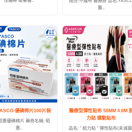
性繃帶 衛署醫..
成份:不織布 醫療膠 品名:YASC
醫..
ASCO-優碘棉片100片裝
醫療型彈性貼布 50MM 4.6M 
力貼 運動貼布
昭惠優碘棉片 藥商名稱: 昭
惠..
品名: " 給力貼 " 彈性貼布(未滅菌