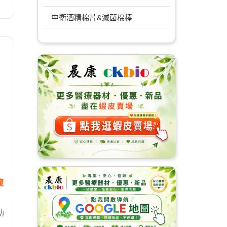
中衛酒精棉片&滅菌棉棒
腹
助