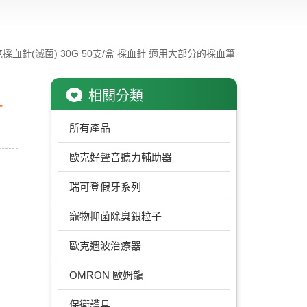
克採血針(滅菌) 30G 50支/盒 採血針 適用大部分的採血筆
相關分類
針
所有產品
歐克好聲音聽力輔助器
瑞可登假牙系列
寵物抑菌除臭銀粒子
歐克週波治療器
OMRON 歐姆龍
保衛護具