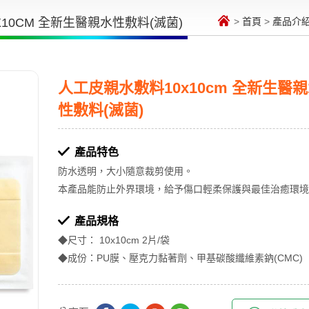
10CM 全新生醫親水性敷料(滅菌)
>
首頁
>
產品介
人工皮親水敷料10x10cm 全新生醫
性敷料(滅菌)
產品特色
防水透明，大小隨意裁剪使用。
本產品能防止外界環境，給予傷口輕柔保護與最佳治癒環境
產品規格
◆尺寸： 10x10cm 2片/袋
◆成份：PU膜、壓克力黏著劑、甲基碳酸纖維素鈉(CMC)