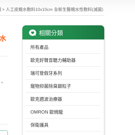
紹
> 人工皮親水敷料10x10cm 全新生醫親水性敷料(滅菌)
相關分類
親水
所有產品
歐克好聲音聽力輔助器
瑞可登假牙系列
。
寵物抑菌除臭銀粒子
歐克週波治療器
OMRON 歐姆龍
保衛護具